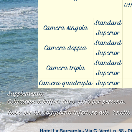
01
Standard
Camera singola
Superior
Standard
Camera doppia
Superior
Standard
Camera tripla
Superior
Camera quadrupla
Superior
Supplemento:
Colazione a buffet: Euro 11,00 per persona.
Note: per un soggiorno inferiore alle 3 notti
Hotel La Barcarola - Via G. Verdi, n. 58 -